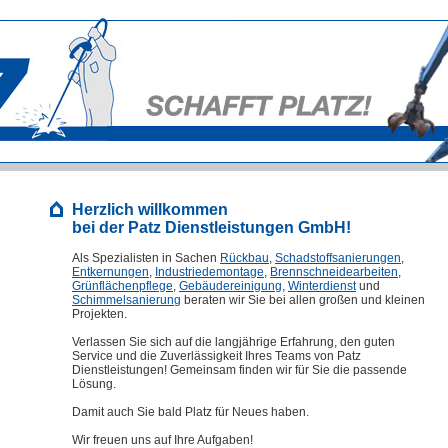
Herzlich willkommen
bei der Patz Dienstleistungen GmbH!
Als Spezialisten in Sachen
Rückbau
,
Schadstoffsanierungen
,
Entkernungen
,
Industriedemontage
,
Brennschneidearbeiten
,
Grünflächenpflege
,
Gebäudereinigung
,
Winterdienst
und
Schimmelsanierung
beraten wir Sie bei allen großen und kleinen
Projekten.
Verlassen Sie sich auf die langjährige Erfahrung, den guten
Service und die Zuverlässigkeit Ihres Teams von Patz
Dienstleistungen! Gemeinsam finden wir für Sie die passende
Lösung.
Damit auch Sie bald Platz für Neues haben.
Wir freuen uns auf Ihre Aufgaben!